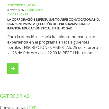
febrero,
25 FEBRERO, 2026
POSTED BY
CORPOCES
2026
0 COMMENTS
LA CORPORACIÓN ESPÍRITU SANTO ABRE CONVOCATORIA NO.
004/2026 PARA LA EJECUCIÓN DEL PROGRAMA PRIMERA
INFANCIA, EDUCACIÓN INICIAL EN EL HOGAR.
Para la atención, se solicita talento humano; con
experiencia en el programa en los siguientes
perfiles: INSCRIPCIONES ABIERTAS: 25 de Febrero
al 26 de febrero a las 12:00 M PERFILNutrición…
arrow_forward
CATEGORIAS
Convocatorias
(103)